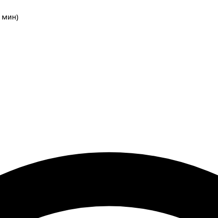
мин
)