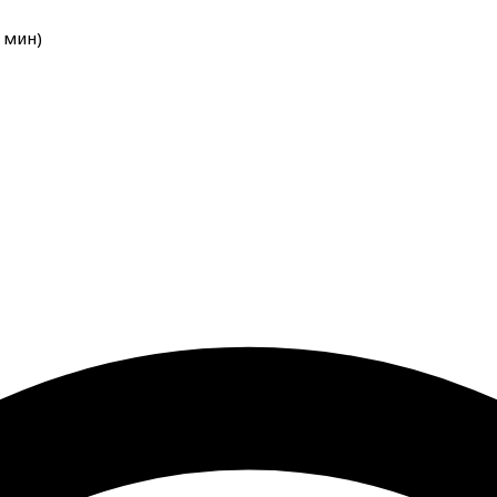
мин
)