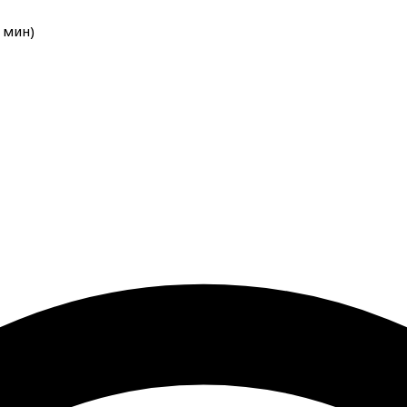
мин
)