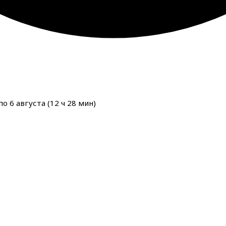
о 6 августа (
12
ч
28
мин
)