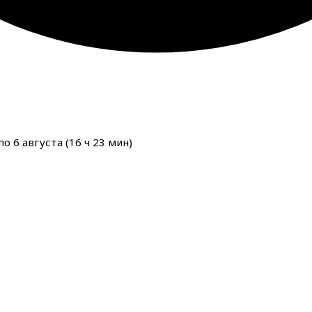
о 6 августа (
16
ч
23
мин
)