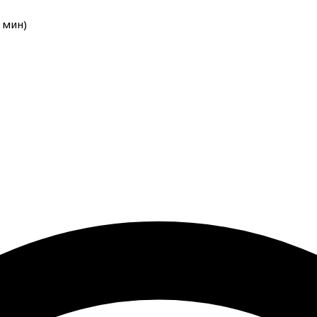
мин
)