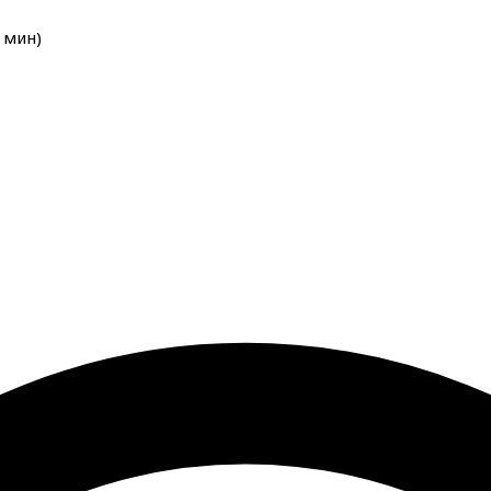
мин
)