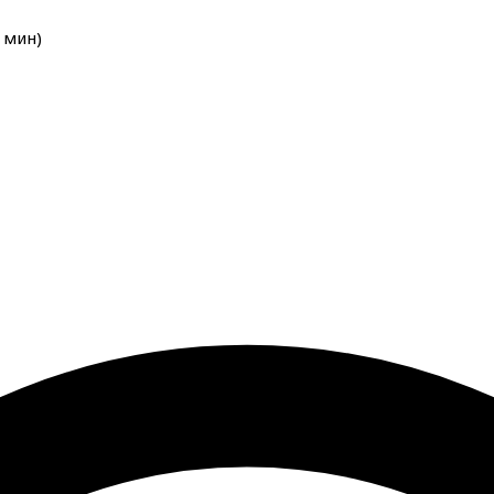
мин
)