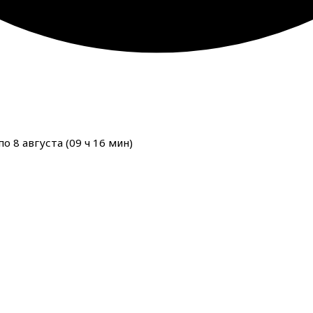
о 8 августа (
09
ч
16
мин
)