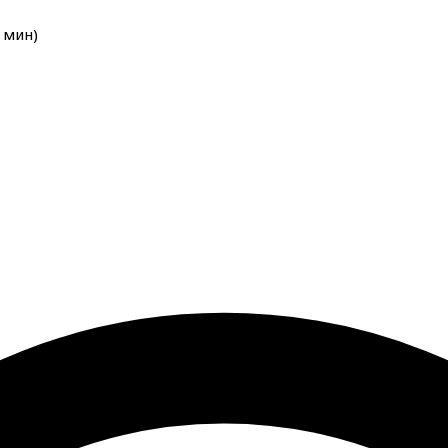
мин
)