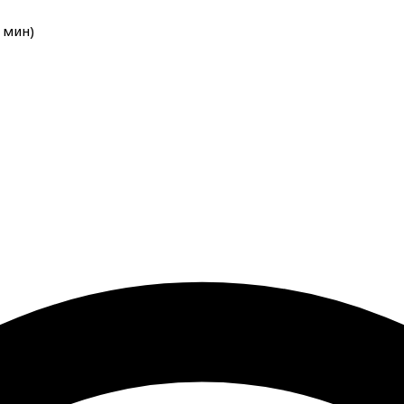
мин
)