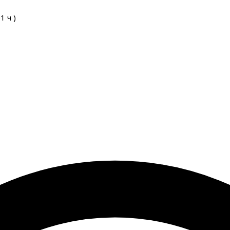
01
ч
)