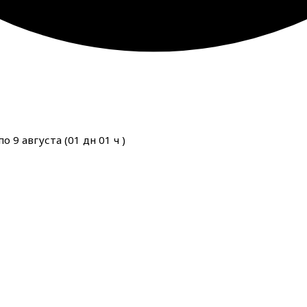
о 9 августа (
01
дн
01
ч
)