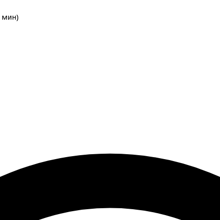
мин
)