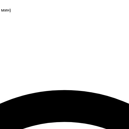
мин
)