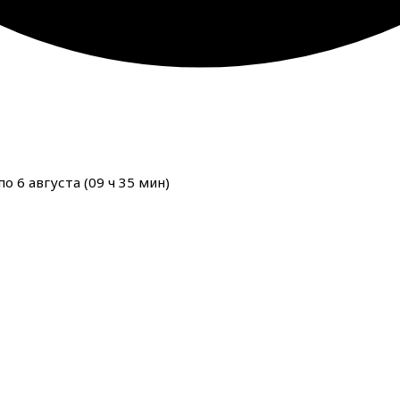
о 6 августа (
09
ч
34
мин
)