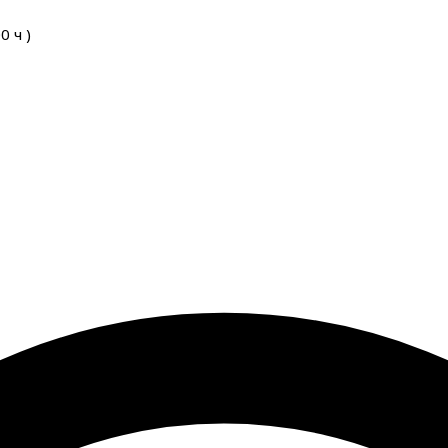
00
ч
)