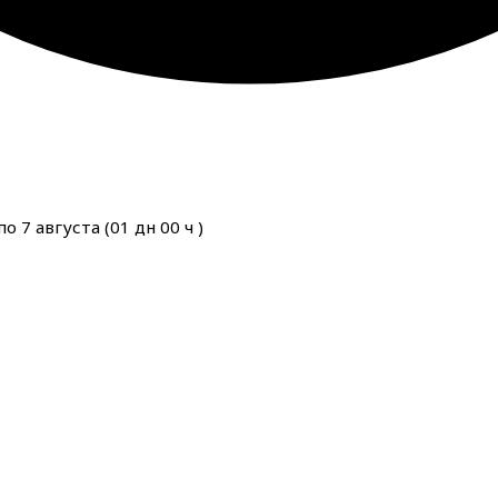
о 7 августа (
01
дн
00
ч
)