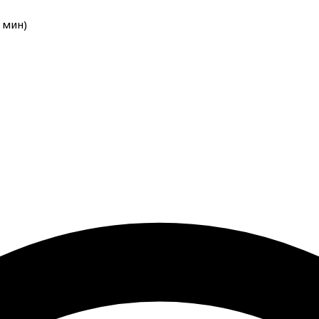
мин
)