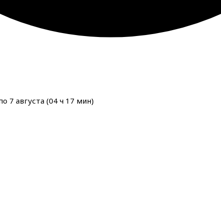
о 7 августа (
04
ч
17
мин
)