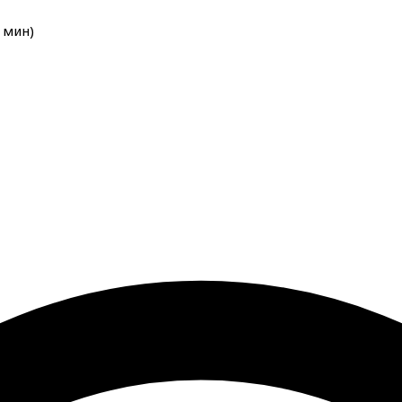
мин
)