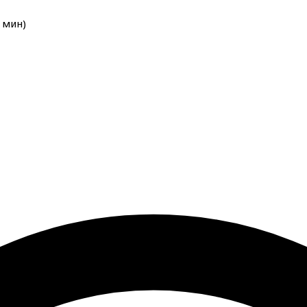
мин
)