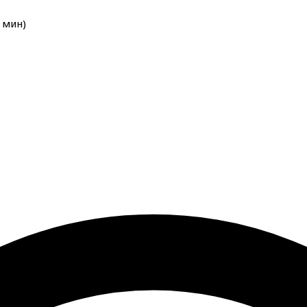
мин
)