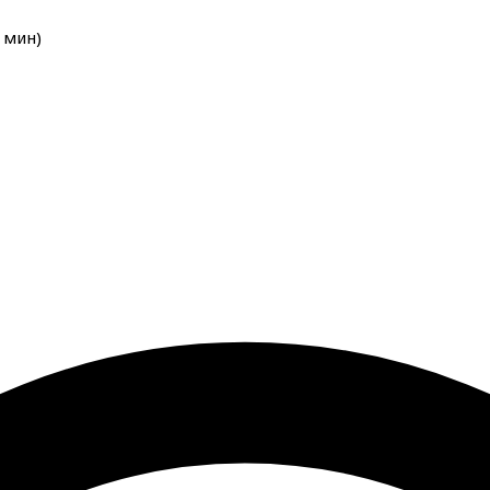
мин
)