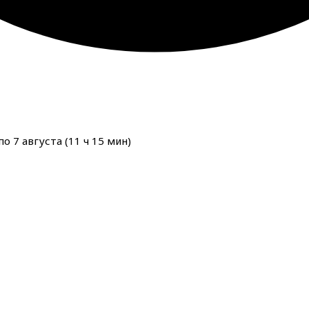
о 7 августа (
11
ч
15
мин
)