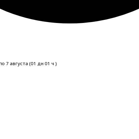
о 7 августа (
01
дн
01
ч
)