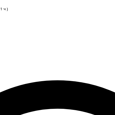
01
ч
)