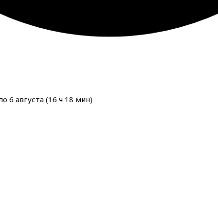
о 6 августа (
16
ч
18
мин
)