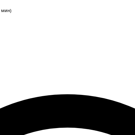
мин
)