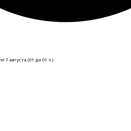
о 7 августа (
01
дн
01
ч
)