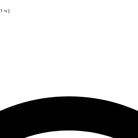
01
ч
)