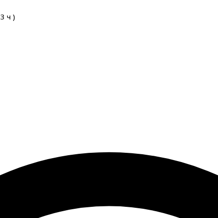
03
ч
)