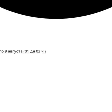
о 9 августа (
01
дн
03
ч
)