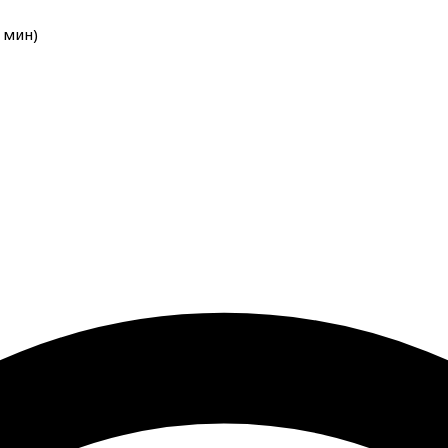
мин
)