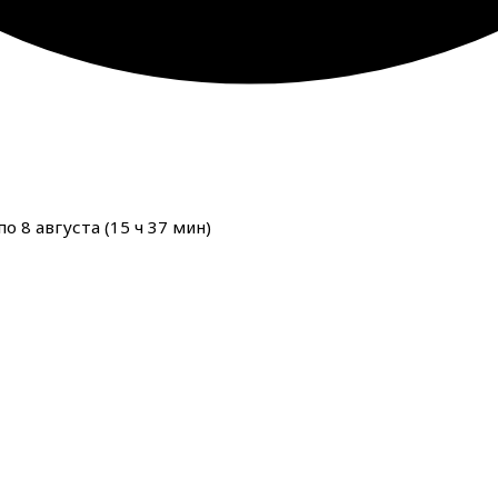
о 8 августа (
15
ч
37
мин
)