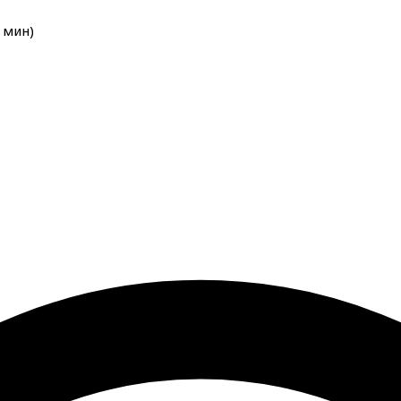
мин
)