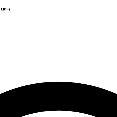
мин
)