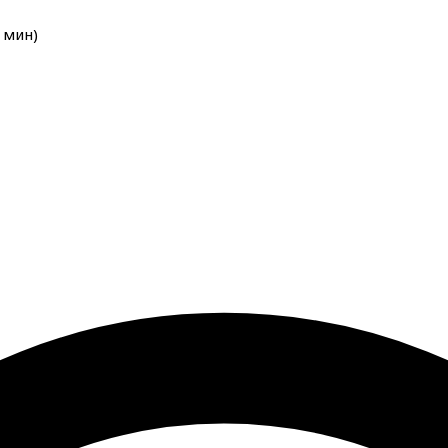
мин
)