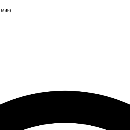
мин
)