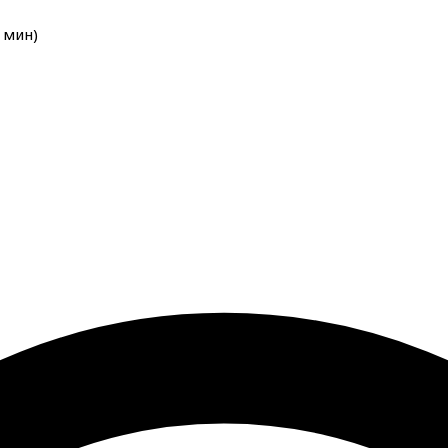
мин
)