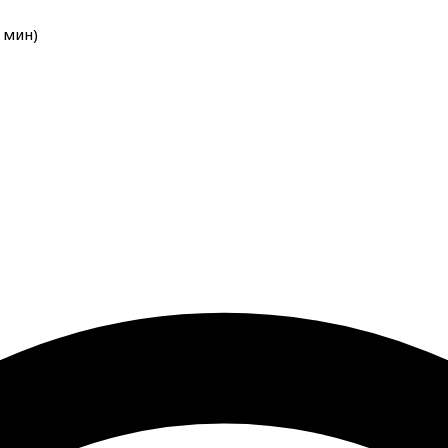
мин
)