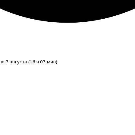
о 7 августа (
16
ч
07
мин
)