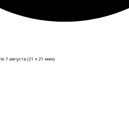
о 7 августа (
21
ч
21
мин
)