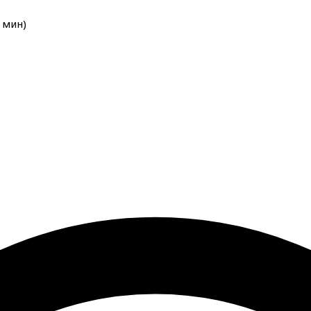
мин
)