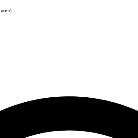
мин
)