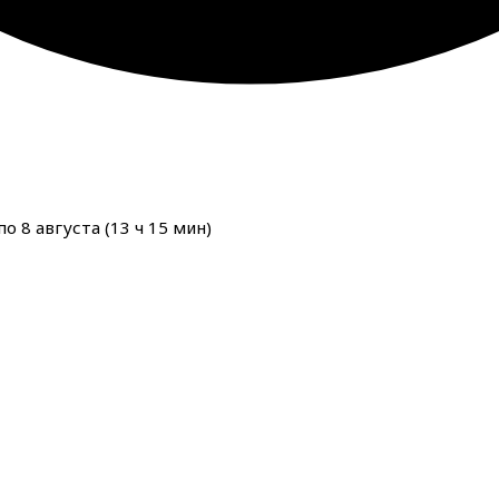
о 8 августа (
13
ч
15
мин
)