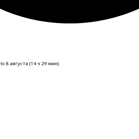
о 8 августа (
14
ч
29
мин
)