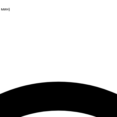
мин
)