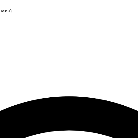
мин
)