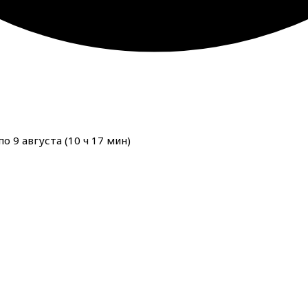
о 9 августа (
10
ч
17
мин
)