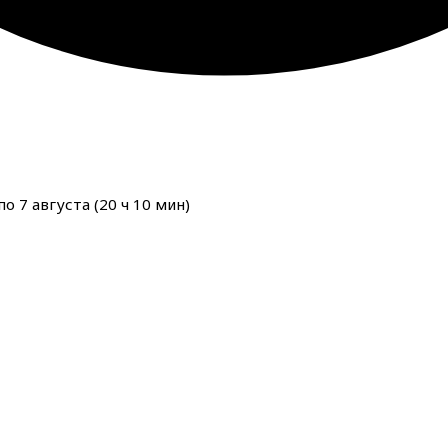
о 7 августа (
20
ч
10
мин
)