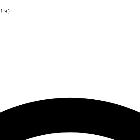
01
ч
)