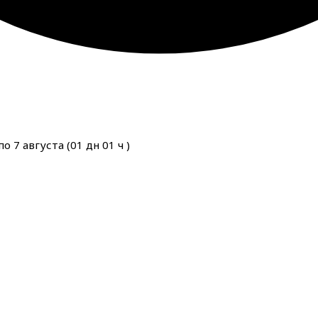
о 7 августа (
01
дн
01
ч
)