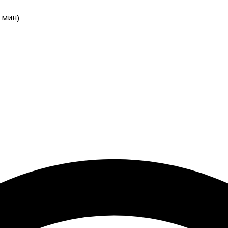
мин
)