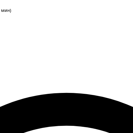
мин
)