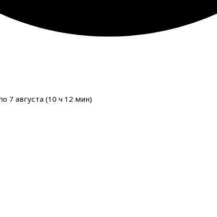
о 7 августа (
10
ч
12
мин
)