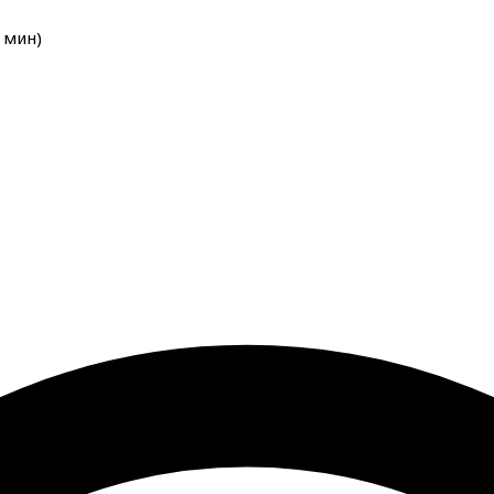
мин
)