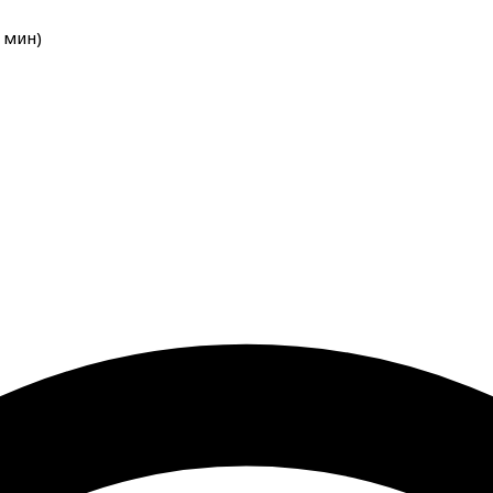
мин
)