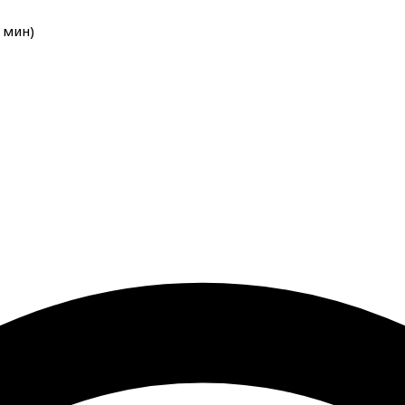
мин
)