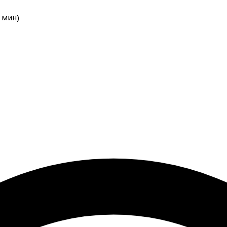
мин
)