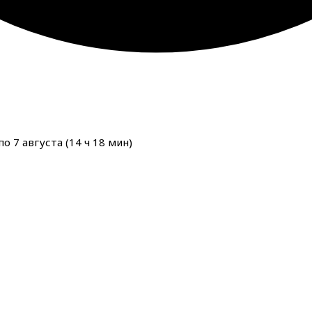
о 7 августа (
14
ч
18
мин
)